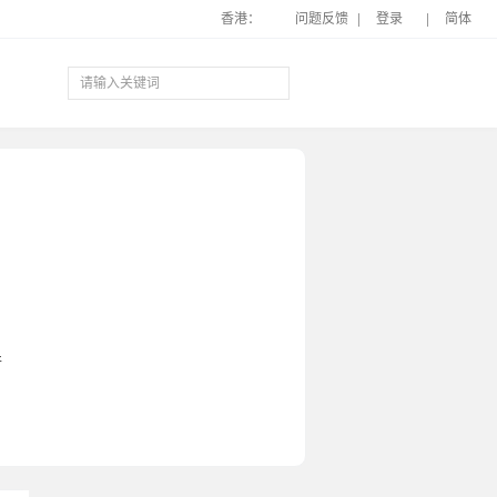
香港：
问题反馈
登录
简体
开