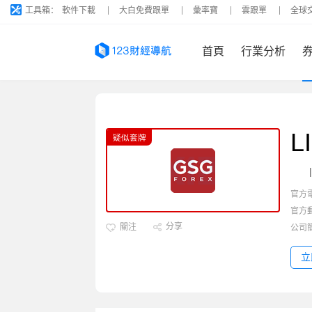
工具箱：
軟件下載
大白免費跟單
彙率寶
雲跟單
全球
首頁
行業分析
L
疑似套牌
官方
官方
分享
關注
公司
立