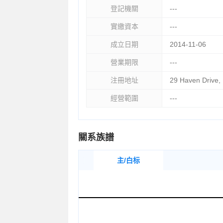
登記機關
---
實繳資本
---
成立日期
2014-11-06
營業期限
---
注冊地址
29 Haven Drive,
經營範圍
---
關系族譜
主/白标
<