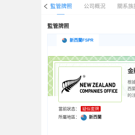
監管牌照
公司概況
關系族
<
監管牌照
新西蘭FSPR
<
金
根
西
的
服
融
當前狀态：
疑似套牌
務均
所屬地區：
新西蘭