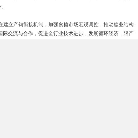
令。
会在建立产销衔接机制，加强食糖市场宏观调控，推动糖业结构
国际交流与合作，促进全行业技术进步，发展循环经济，限产
食糖消费，打击食糖走私，促进食糖产销体制改革等方面做了
体会员单位和国务院有关部委的一致好评。
构是会员代表大会。理事长领导下的理事会对代表大会负责。
协会的日常工作。
委员会、甜菜糖专业委员会、综合利用多种经营专业委员会、
消费促进工作委员会、原糖进口加工专业委员会等。受政府有
产销协作组办公室，负责糖精限产限销管理协调工作。
、农、商、贸、科研、教育、设计安装、设备制造、投资公司