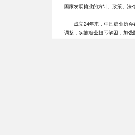
国家发展糖业的方针、政策、法
成立24年来，中国糖业协
调整，实施糖业扭亏解困，加强
限销高倍化学合成甜味剂，扩大
大量卓有成效的工作，得到了全
中国糖业协会的最高权利机
秘书处是协会的常设机构，负责
中国糖业协会设甘蔗糖专业
糖机设备应用专业委员会、食糖
关管理部门委托，设立全国糖精
中国糖业协会的会员包括工