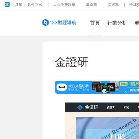
工具箱：
軟件下載
大白免費跟單
彙率寶
雲跟單
全球
首頁
行業分析
金證研