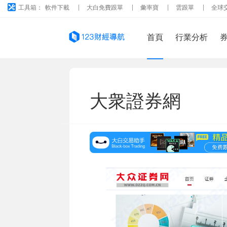
工具箱：
軟件下載
大白免費跟單
彙率寶
雲跟單
全球
首頁
行業分析
大衆證券網