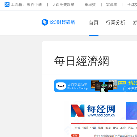
工具箱：
軟件下載
大白免費跟單
彙率寶
雲跟單
全球
首頁
行業分析
每日經濟網