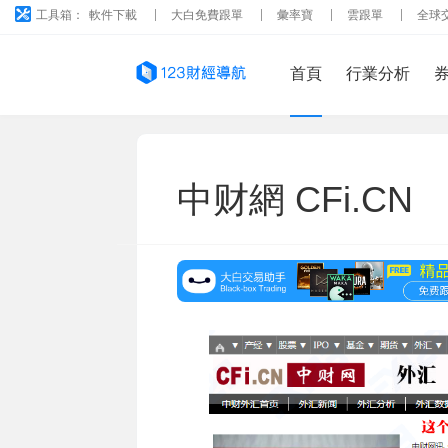
工具箱：
軟件下載
大白免費跟單
彙率寶
雲跟單
全球
首頁
行業分析
中财網 CFi.CN