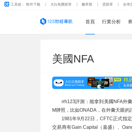
工具箱：
軟件下載
大白免費跟單
彙率寶
雲跟單
全球
首頁
行業分析
美國NFA
rrh123評測：能拿到美國NF
M牌照，比如ONADA，在外彙天眼
1981年9月22日，CFTC正式指
交易商有Gain Capital（嘉盛）、Oand