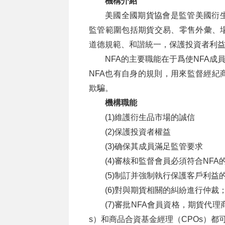
機構介紹
美國全國期貨協會是監管美國衍
監管範圍包括期貨交易、零售外彙、場
道德規範、和諧統一，保護投資者利
NFA的主要職能在于爲使NFA成
NFA也有自身的規則，用來監督經紀
欺騙。
機構職能
(1)維護衍生品市場的誠信
(2)保護投資者權益
(3)确保其成員滿足監管要求
(4)審核和監督會員必須符合NFA
(5)制訂并強制執行保護客戶利益
(6)對與期貨相關的糾紛進行仲裁
(7)審批NFA會員資格，期貨代理
s）和商品合資基金經理（CPOs）都