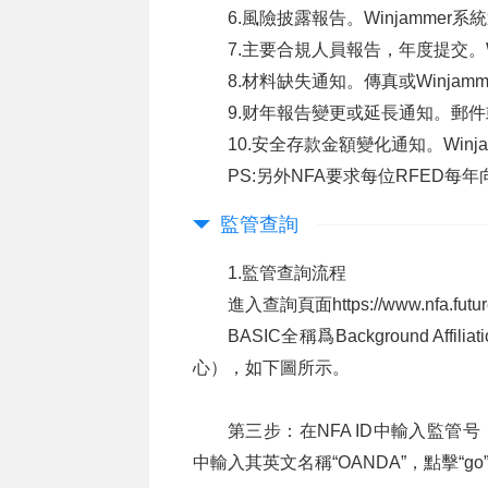
6.風險披露報告。Winjammer系
7.主要合規人員報告，年度提交。Wi
8.材料缺失通知。傳真或Winjam
9.财年報告變更或延長通知。郵件或W
10.安全存款金額變化通知。Winj
PS:另外NFA要求每位RFED每
監管查詢
1.監管查詢流程
進入查詢頁面
https://www.nfa.futu
BASIC全稱爲Background Affili
心），如下圖所示。
第三步：在NFA ID中輸入監管号，比
中輸入其英文名稱“OANDA”，點擊“go