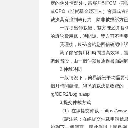
定的例外情況外，當客戶對FCM（期
或CPO（期貨基金經理人）會員或者
裁決具有強制執行力，除非被投訴方已
一方提出仲裁後，雙方陳述并提供
的訴訟費用低，時間短。雙方可不需
受理後，NFA會給您回信确認申
爲了節省費用和時間提高效率，當涉
調解階段，由一個仲裁員通過書面調
2.仲裁時間
一般情況下，簡易訴訟平均需要
個月時間處理。NFA的裁決是收費的
rg/ODR2/Login.asp
3.提交仲裁方式
（1）在線提交仲裁：
https://www.
（請注意：在線提交仲裁申請信息時
跳到下一個網頁，因此僅以上圖爲例