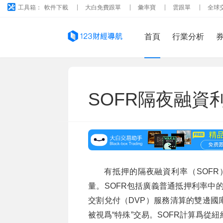
工具箱：
軟件下載
大白免費跟單
彙率寶
雲跟單
全球
首頁
行業分析
SOFR隔夜融資
有抵押的隔夜融資利率（SOF
量。SOFR包括廣義普通抵押利率中
交割兌付（DVP）服務清算的雙邊國
被視爲“特殊”交易。SOFR計算爲從