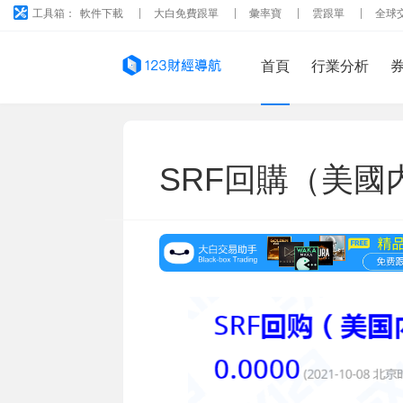
工具箱：
軟件下載
大白免費跟單
彙率寶
雲跟單
全球
首頁
行業分析
SRF回購（美國