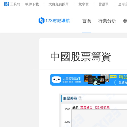
工具箱：
軟件下載
大白免費跟單
彙率寶
雲跟單
全球
首頁
行業分析
中國股票籌資