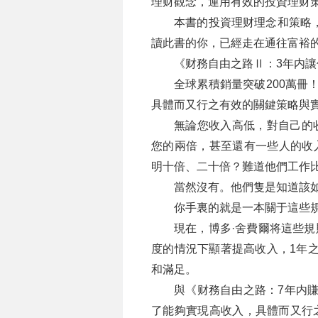
理财觀念，運用有效的投資理财
本書的投資理财理念和策略
讀此書的你，已經走在通往富裕
《财務自由之路Ⅱ：3年内
全球累積銷量突破200萬冊
具體而又行之有效的關鍵策略與
無論您收入高低，對自己的
您的兩倍，甚至還有一些人的收
明十倍、二十倍？難道他們工作
當然沒有。他們隻是知道該
你手裏的就是一本關于這些
現在，博多·舍費爾将這些
度的情況下顯著提高收入，1年之
和滿足。
與《财務自由之路：7年内賺
了能夠實現高收入，具體而又行