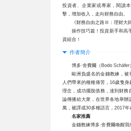
投資者、企業家或專家，閱讀本
擊，增加收入，走向财務自由。
《财務自由之路Ⅲ：理财大
操作技巧篇！投資新手和高手
資組合！
作者簡介
博多·舍費爾（Bodo Schäfe
歐洲負盛名的金錢教練，被譽
人們帶來的種種痛苦，16歲隻身
理念，成功擺脫債務，達到财務
論傳播給大衆，在世界各地舉辦講
萬，被譯成30多種語言，201
名家推薦
金錢教練博多·舍費爾喚醒我