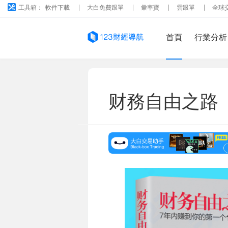
工具箱：
軟件下載
大白免費跟單
彙率寶
雲跟單
全球
首頁
行業分析
财務自由之路