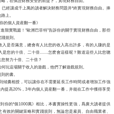
策略，在保證财務安全的前提下，實現财務自由。
，已經讓成千上萬的讀者解決财務問題并*終實現财務自由。捧
的路上。
讓你的個人資産翻一番》
！進階實戰篇！“歐洲巴菲特”告訴你的關于實現财務自由，那些
實踐規則。
收入是否滿意，總會有人比您的收入高出許多，有的人賺的是
入是您的十倍、二十倍……怎麽會這樣呢？難道這些人比您聰
比您努力十倍、二十倍？
如何玩這場關于收入的遊戲，他們了解遊戲規則。
規則的書。
規則傾囊相授，可以讓你在不需要延長工作時間或者增加工作強
内提高20%，3年内個人資産翻一番，并能在工作中獲得享受
到你的*個1000萬》相比，本書實操性更強，爲廣大讀者提供
之有效的關鍵策略和實踐規則，無論您是雇員、自由職業者、