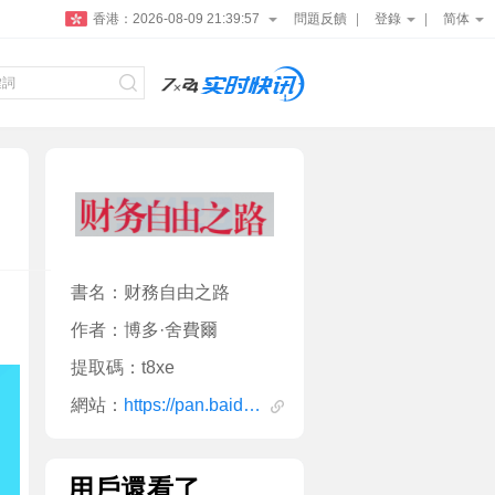
香港：
2026-08-09 21:39:58
問題反饋
登錄
简体
書名：财務自由之路
作者：博多·舍費爾
提取碼：t8xe
網站：
https://pan.baidu.com/s/1ejkNtvLIvF0JtMiK44PPVQ
用戶還看了