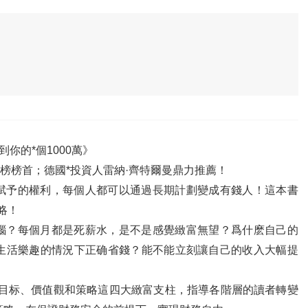
你的*個1000萬》
行榜榜首；德國*投資人雷納·齊特爾曼鼎力推薦！
賦予的權利，每個人都可以通過長期計劃變成有錢人！這本書
略！
惱？每個月都是死薪水，是不是感覺緻富無望？爲什麽自己的
生活樂趣的情況下正确省錢？能不能立刻讓自己的收入大幅提
、目标、價值觀和策略這四大緻富支柱，指導各階層的讀者轉變