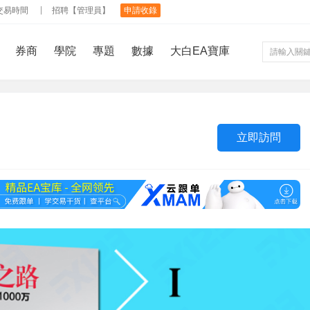
交易時間
招聘【管理員】
申請收錄
券商
學院
專題
數據
大白EA寶庫
立即訪問