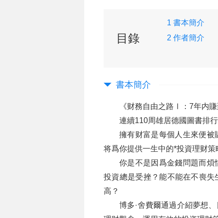
1 書本簡介
目錄
2 作者簡介
書本簡介
《财務自由之路Ⅰ：7年内賺到
連續110周雄居德國圖書排
擁有财富是每個人生來便被
将爲你提供一生中的*投資理财策
你是不是因爲金錢問題而煩
投資總是受挫？能不能在不喪失
高？
博多·舍費爾通過介紹夢想