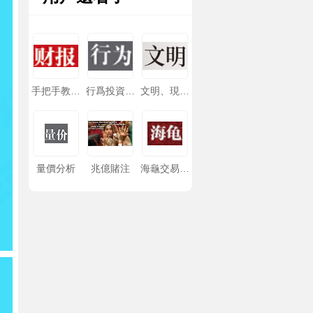
手把手教你
行爲投資學
文明、現代
讀财報
手冊
化、價值投
資與中國
量價分析
兆億賭注
海龜交易法
則