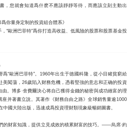
書，您就會知道爲什麽不應該靜靜等待，而應該立刻主動出
師爲你量身定制的投資組合體系》
，“歐洲巴菲特”爲你打造高收益、低風險的股票和股票基金投
r）
爲“歐洲巴菲特”。1960年出生于德國科隆，從小目睹貧窮給
赴美闖蕩，26歲陷入财務危機，憑着堅強的意志和正确的投資
自由。博多·舍費爾決心将自己獲得金錢的秘密與成功緻富的理
座并著書立說。其著作《财務自由之路》全球銷售量逾1000
7年在中國大陸出版，迅速成爲投資理财類現象級暢銷圖書。
們的财富知識，提供立見成效的積累财富的技巧。——烏席·約