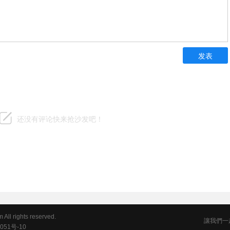
hhhhhhh
发表
还没有评论快来抢沙发吧！
 rights reserved.
讓我們一
051号-10