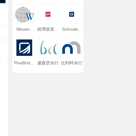
Western
經濟政策研
Schroders
Asset 西方
究中心EPI
施羅德投資
資産
PineBridge
盧森堡央行
比利時央行
柏瑞投資