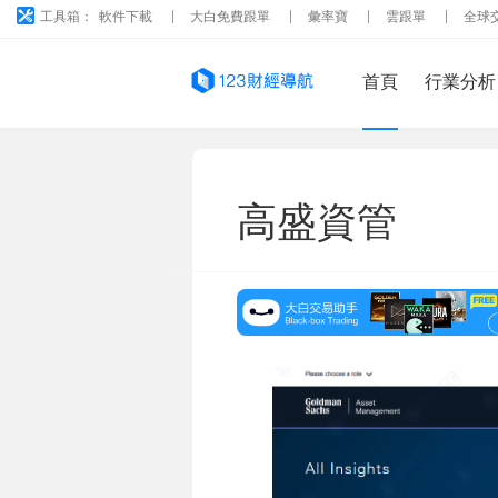
工具箱：
軟件下載
大白免費跟單
彙率寶
雲跟單
全球
首頁
行業分析
高盛資管