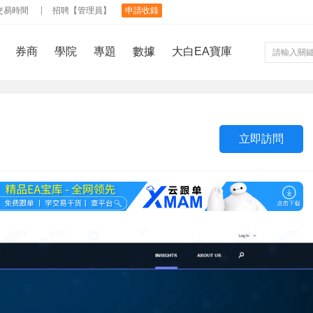
交易時間
招聘【管理員】
申請收錄
券商
學院
專題
數據
大白EA寶庫
立即訪問