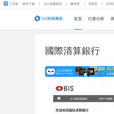
工具箱：
軟件下載
大白免費跟單
彙率寶
雲跟單
全球
首頁
行業分析
國際清算銀行