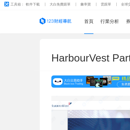
工具箱：
軟件下載
大白免費跟單
彙率寶
雲跟單
全球
首頁
行業分析
HarbourVest Part