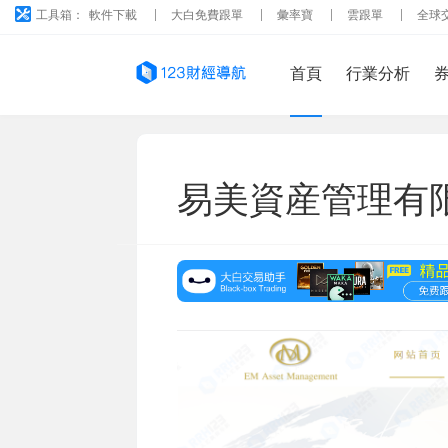
工具箱：
軟件下載
大白免費跟單
彙率寶
雲跟單
全球
首頁
行業分析
易美資産管理有