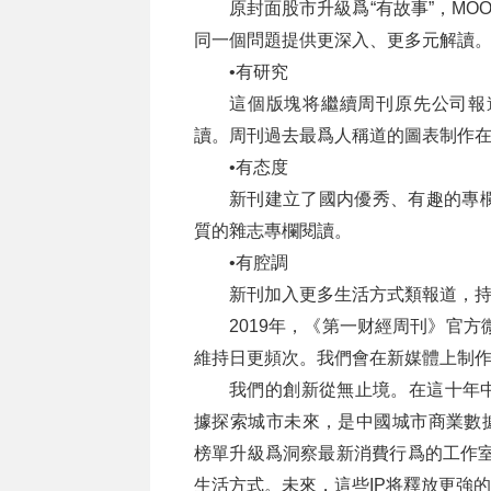
原封面股市升級爲“有故事”，M
同一個問題提供更深入、更多元解讀
•有研究
這個版塊将繼續周刊原先公司報
讀。周刊過去最爲人稱道的圖表制作
•有态度
新刊建立了國内優秀、有趣的專
質的雜志專欄閱讀。
•有腔調
新刊加入更多生活方式類報道，
2019年，《第一财經周刊》官方微
維持日更頻次。我們會在新媒體上制
我們的創新從無止境。在這十年中
據探索城市未來，是中國城市商業數據
榜單升級爲洞察最新消費行爲的工作室
生活方式。未來，這些IP将釋放更強