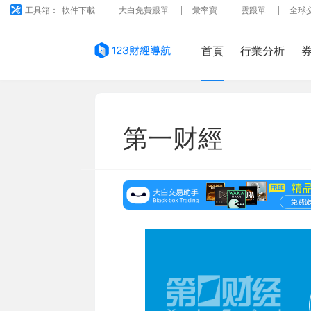
工具箱：
軟件下載
大白免費跟單
彙率寶
雲跟單
全球
首頁
行業分析
第一财經