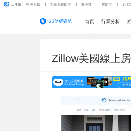
工具箱：
軟件下載
大白免費跟單
彙率寶
雲跟單
全球
首頁
行業分析
Zillow美國線