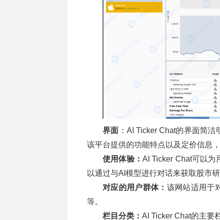
界面
：AI Ticker Chat
该平台提供的功能特点以及定价信息
使用体验：
AI Ticker C
以通过与AI模型进行对话来获取股市
对应的用户群体：
该网站适用于
等。
栏目分类：
AI Ticker Chat