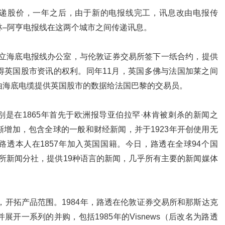
递股价，一年之后，由于新的电报线完工，讯息改由电报传
林–阿亨电报线在这两个城市之间传递讯息。
国成立海底电报线办公室，与伦敦证券交易所签下一纸合约，提供
得英国股市资讯的权利。同年11月，英国多佛与法国加莱之间
由海底电缆提供英国股市的数据给法国巴黎的交易员。
是在1865年首先于欧洲报导亚伯拉罕·林肯被刺杀的新闻之
增加，包含全球的一般和财经新闻，并于1923年开创使用无
透本人在1857年加入英国国籍。今日，路透在全球94个国
97所新闻分社，提供19种语言的新闻，几乎所有主要的新闻媒体
长，开拓产品范围。1984年，路透在伦敦证券交易所和那斯达克
开一系列的并购，包括1985年的Visnews（后改名为路透