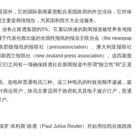
是国外，它的国际新闻紧密配合英国政府的外交活动，它对体
闻主要是商情报告，为英国和西方大企业服务。
，业务占路透集团的5%。它素以快速的新闻报道被世界各地报
代表伦敦出版的全国性报纸的报业主联合会（the newspap
ion），代表郡级报纸的报联社（pressassociation）、澳大利亚报联社
ess）和新西兰报联社（new zealand press association）。这四家股
们之间有一项确保路透社在新闻报道中所谓“独立性”和“正直
讯、急电和普通电讯三种。这三种电讯的时效按顺序递减，篇
对商业用户，快讯主要适用于政府机关及电子媒介订户，普通
订户。
·朱利斯·路透（Paul Julius Reuter）开始用信鸽在德国路