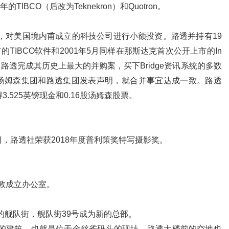
4年的TIBCO（后改为Teknekron）和Quotron。
金，对美国境内甫成立的科技公司进行小额投资。路透并持有19
的TIBCO软件和2001年5月同样在那斯达克首次公开上市的In
10月，路透完成其历史上最大的并购案，买下Bridge资讯系统的多数
拿大汤姆森集团和路透集团发表声明，就合并事宜达成一致。路透
.525英镑现金和0.16股汤姆森股票。
6日，路透社荣获2018年度普利策奖特写摄影奖。
伦敦成立办公室。
名的舰队街，舰队街39号成为新的总部。
大的建筑，也就是位于金丝雀码头的现址，路透大楼前的空地也