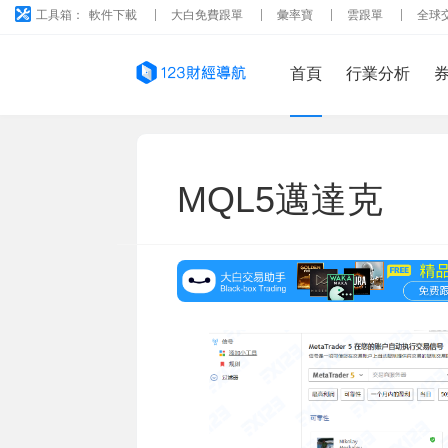
工具箱：
軟件下載
大白免費跟單
彙率寶
雲跟單
全球
首頁
行業分析
MQL5邁達克