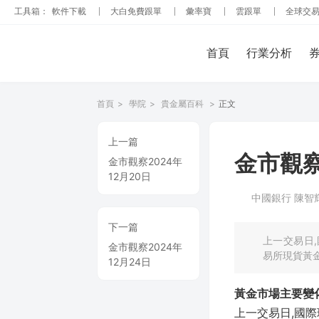
工具箱：
軟件下載
大白免費跟單
彙率寶
雲跟單
全球
首頁
行業分析
首頁
>
學院
>
貴金屬百科
>
正文
上一篇
金市觀察
金市觀察2024年
12月20日
中國銀行 陳智
下一篇
上一交易日,
金市觀察2024年
易所現貨黃金下
12月24日
黃金市場主要變
上一交易日,國際現