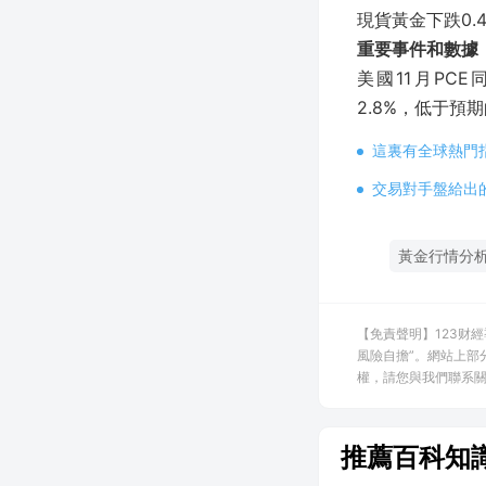
現貨黃金下跌0.44
重要事件和數據
美國11月PCE
2.8%，低于預期
這裏有全球熱門
交易對手盤給出
黃金行情分
【免責聲明】123财
風險自擔”。網站上部
權，請您與我們聯系關閉，
推薦百科知