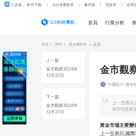
工具箱：
軟件下載
大白免費跟單
彙率寶
雲跟單
全球
首頁
行業分析
首頁
>
學院
>
貴金屬百科
>
正文
广告
上一篇
金市觀察
金市觀察2024年
12月27日
中國銀行 陳智
下一篇
上一交易日,
金市觀察2024年
易所現貨黃金上
12月31日
黃金市場主要變
上一交易日,國際