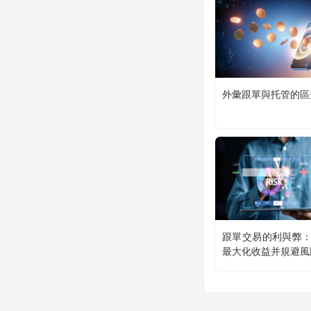
外彙跟單與托管的區
跟單交易的利與弊
最大化收益并規避風