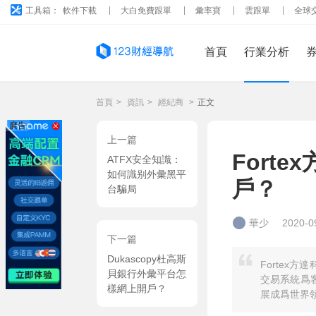
工具箱：
軟件下載
大白免費跟單
彙率寶
雲跟單
全球
首頁
行業分析
首頁
>
資訊
>
經紀商
>
正文
廣告
上一篇
Fort
ATFX安全知識：
如何識别外彙黑平
戶？
台騙局
華少
2020-0
下一篇
Dukascopy杜高斯
Fortex
貝銀行外彙平台怎
交易系統爲
樣網上開戶？
展成爲世界