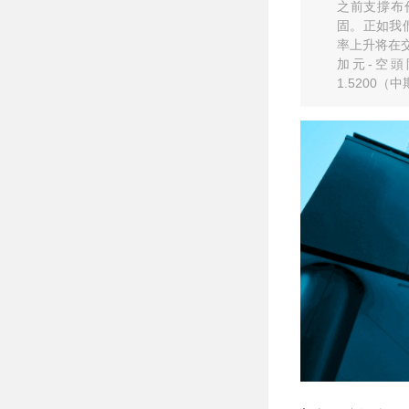
而做空歐元兌英鎊
之前支撐布
固。正如我
率上升将在交叉
加元-空頭限
1.5200（