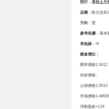
投行
：
摩根士丹
品種
：歐元兌加
方向
：賣
參考依據
：基本
長短線
：中
建倉價位：
開單價格1.5012
目标價格-
止損價格1.5012
市場價格1.4892
浮動盈虧+119