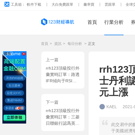
工具箱：
軟件下載
大白免費跟單
彙率寶
雲跟單
全球
首頁
行業分析
首頁
>
資訊
>
每日分析
>
正文
廣告
上一篇
rrh1
rrh123頂級投行外
彙實時訂單：路透
士丹利
IFR傾向于RSI看
漲澳元兌美元
元上漲
下一篇
KAEL
2021-
rrh123頂級投行外
彙實時訂單：三菱
日聯銀行認爲英國
此交易中的
受疫情影響減弱從
于美國經濟