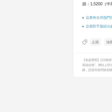
損：1.5200（
這裏有全球熱門
交易對手盤給出
止損
油
【免責聲明】123财
風險自擔”。網站上部
權，請您與我們聯系關閉，