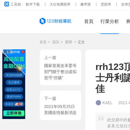
工具箱：
軟件下載
大白免費跟單
彙率寶
雲跟單
全球
首頁
行業分析
首頁
>
資訊
>
要聞
>
正文
廣告
上一篇
rrh1
國家發展改革委等
部門關于整治虛拟
士丹利
貨币“挖礦”
佳
下一篇
KAEL
2021-
2021年09月25日
英國疫情最新消息
此交易中的數
多美元兌日元 