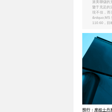
派美聯儲的支
鑒于充足的
現不佳，而
&rdquo;M
110.60，
投行：
摩根士丹