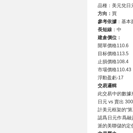
品種：美元兌日
方向：
買
參考依據
：基本
長短線
：中
建倉價位：
開單價格110.6
目标價格113.5
止損價格108.4
市場價格110.43
浮動盈虧-17
交易邏輯
此交易中的數據
日元 vs 賣出 
計美元框架的“
認爲日元作爲融
派的美聯儲的定