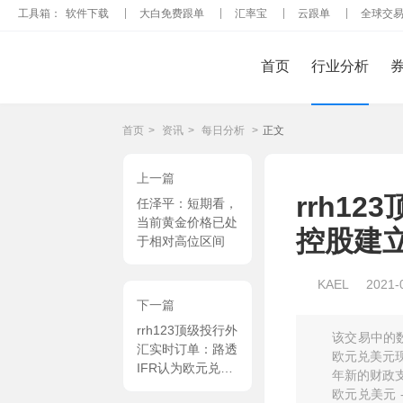
工具箱：
软件下载
大白免费跟单
汇率宝
云跟单
全球交
首页
行业分析
首页
>
资讯
>
每日分析
>
正文
上一篇
rrh1
任泽平：短期看，
当前黄金价格已处
控股建
于相对高位区间
KAEL
2021-
下一篇
rrh123顶级投行外
该交易中的
汇实时订单：路透
欧元兑美元现
IFR认为欧元兑美
年新的财政支
元近期的反弹尝试
欧元兑美元 -