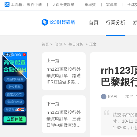
工具箱：
軟件下載
大白免費跟單
彙率寶
雲跟單
全球
首頁
行業分析
首頁
>
資訊
>
每日分析
>
正文
廣告
上一篇
rrh1
rrh123頂級投行外
彙實時訂單：路透
巴黎銀
IFR短線做多美元
兌日元
KAEL
2021-
下一篇
rrh123頂級投行外
該交易中的
彙實時訂單：三菱
寸。10-11
日聯中線做空澳元
1.6200，
兌加元