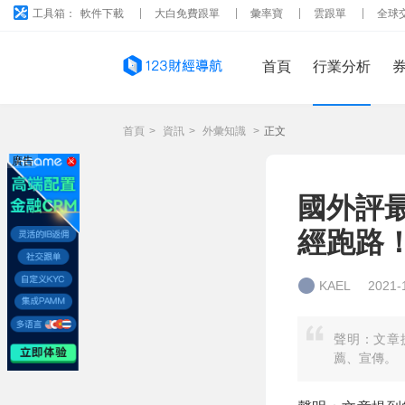
工具箱：
軟件下載
大白免費跟單
彙率寶
雲跟單
全球
首頁
行業分析
首頁
>
資訊
>
外彙知識
>
正文
廣告
國外評
經跑路
KAEL
2021-
聲明：文章
薦、宣傳。