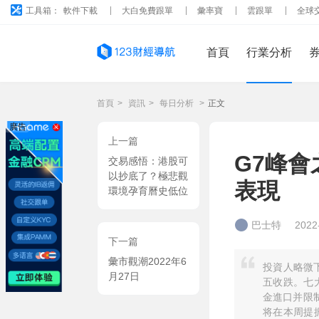
工具箱：
軟件下載
大白免費跟單
彙率寶
雲跟單
全球
首頁
行業分析
首頁
>
資訊
>
每日分析
>
正文
廣告
上一篇
G7峰
交易感悟：港股可
以抄底了？極悲觀
表現
環境孕育曆史低位
巴士特
2022
下一篇
彙市觀潮2022年6
投資人略微
月27日
五收跌。七
金進口并限
将在本周提