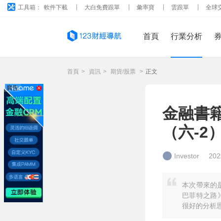
工具箱：
軟件下載
大白免費跟單
彙率寶
雲跟單
全球
首頁
行業分析
首頁
>
資訊
>
期貨/股票
>
正文
廣告
金融書
（六-2
Investor
202
本次帶來的
巴菲特之路
很好的分析