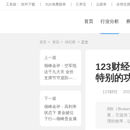
工具箱：
软件下载
大白免费跟单
汇率宝
云跟单
全球
首页
行业分析
首页
>
资讯
>
经纪商
>
正文
上一篇
123财
领峰金评：空军抵
达千九大关 金价
特别的
支撑节节退防—领
峰贵金属
123财经
202
下一篇
领峰金评：高利率
BBI（Brok
状态下 黄金破位
案，它提供
下行—领峰贵金属
理的效率，以