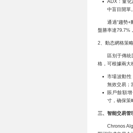
ADX：量
中盲目開單
通過“趨勢+動
盤勝率達79.7
2、動态網格策
區别于傳統固定網
格，可根據兩大
市場波動性
無效交易；
賬戶餘額增
寸，确保策
三、智能交易管
Chronos A