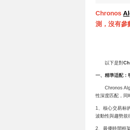
XAUUSD/USDJPY
短線穩 MT5 EA
Chronos
A
測，沒有參
以下是對
Ch
一、精準适配：
Chronos 
性深度匹配，同
1、核心交易标
波動性與趨勢規
2、最優時間框