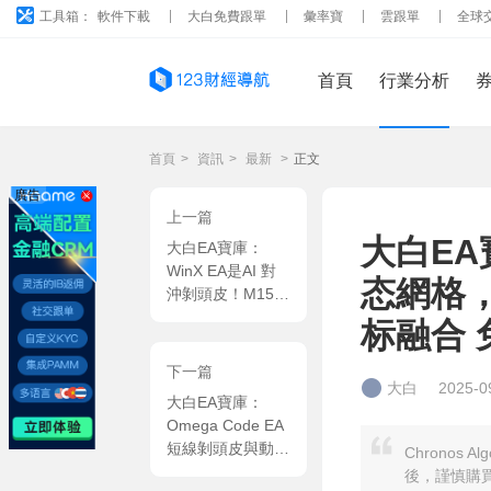
工具箱：
軟件下載
大白免費跟單
彙率寶
雲跟單
全球
首頁
行業分析
首頁
>
資訊
>
最新
>
正文
廣告
上一篇
大白EA寶
大白EA寶庫：
WinX EA是AI 對
态網格，
沖剝頭皮！M15
周期抓
标融合 
EURUSD/GBPUSD
短期盈利 MT4 EA
下一篇
大白
2025-0
大白EA寶庫：
Omega Code EA
短線剝頭皮與動态
Chronos
追蹤止損深度結合
後，謹慎購