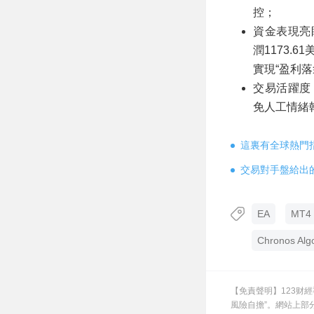
控；
資金表現亮眼
潤1173.6
實現“盈利落
交易活躍度
免人工情緒
這裏有全球熱門
交易對手盤給出
EA
MT4 
Chronos Alg
【免責聲明】123财
風險自擔”。網站上部