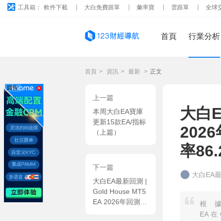
工具箱：
軟件下載
大白免費跟單
彙率寶
雲跟單
全球
首頁
行業分析
首頁
>
資訊
>
最新
>
正文
廣告
上一篇
大白EA
本周大白EA寶庫
更新15款EA/指标
202
（上篇）
率86.
下一篇
大白EA
大白EA最新回測 |
Gold House MT5
EA 2026年回測利
根據
潤達
EA 在