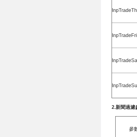
InpTradeT
InpTradeFri
InpTradeSa
InpTradeS
2.新聞過濾
參