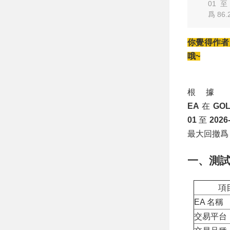
2473.3USD，勝
01 
率58.63%
爲 86
你覺得作者
哦~
根據
EA
在
GOL
01
至
2026
最大回撤
一、測
項
EA 名稱
交易平台