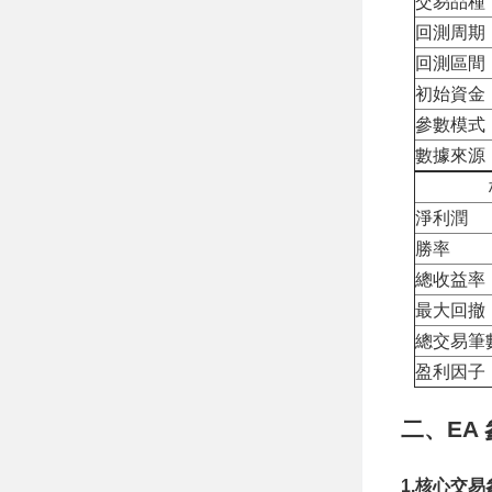
交易品種
回測周期
回測區間
初始資金
參數模式
數據來源
淨利潤
勝率
總收益率
最大回撤
總交易筆
盈利因子
二、EA
1.核心交易