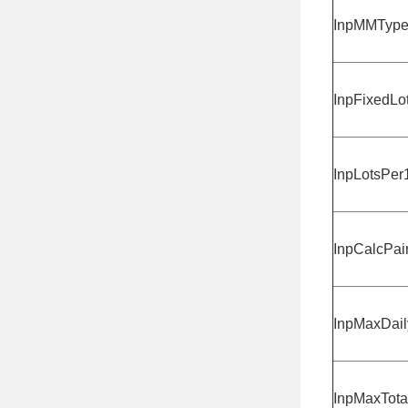
InpMMTyp
InpFixedLo
InpLotsPer
InpCalcPai
InpMaxDai
InpMaxTot