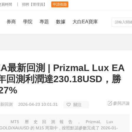
交易時間
招聘【管理員】
申請收錄
券商
學院
專題
數據
大白EA寶庫
最新回測 | PrizmaL Lux EA
6年回測利潤達230.18USD，勝
27%
參與評論
最新回測
2026-04-23 10:01:31
關注
 MT5 曆史回測報告，PrizmaL Lux
 GOLD/XAUUSD 的 M15 周期中，按照默認參數完成了 2026-01-