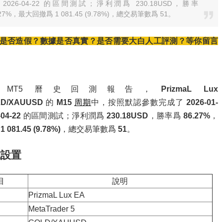
至 2026-04-22 的區間測試；淨利潤爲 230.18USD，勝率
.27%，最大回撤爲 1 081.45 (9.78%)，總交易筆數爲 51。
是否造假？數據是否真實？是否需要大白人工評測？等你留言
 MT5 曆史回測報告，
PrizmaL Lux
D/XAUUSD
的
M15
周期
中，按照默認參數完成了
2026-01-
-04-22
的區間測試；淨利潤爲
230.18USD
，勝率爲
86.27%
，
爲
1 081.45 (9.78%)
，總交易筆數爲
51
。
試設置
目
說明
PrizmaL Lux EA
MetaTrader 5