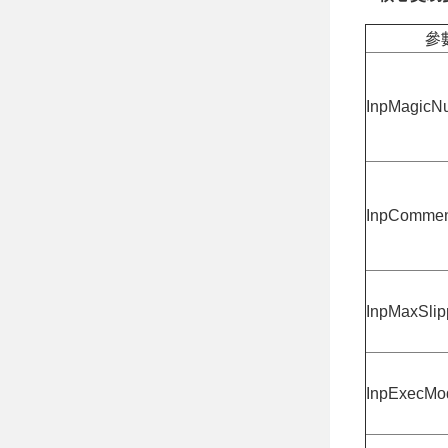
參
InpMagicN
InpCommen
InpMaxSli
InpExecMo