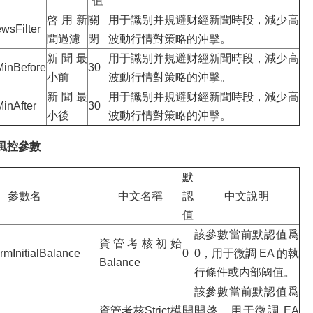
值
啓用新
關
用于識别并規避财經新聞時段，減少高
wsFilter
聞過濾
閉
波動行情對策略的沖擊。
新聞最
用于識别并規避财經新聞時段，減少高
inBefore
30
小前
波動行情對策略的沖擊。
新聞最
用于識别并規避财經新聞時段，減少高
inAfter
30
小後
波動行情對策略的沖擊。
核風控參數
默
參數名
中文名稱
認
中文說明
值
該參數當前默認值爲
資管考核初始
rmInitialBalance
0
0，用于微調 EA 的執
Balance
行條件或内部阈值。
該參數當前默認值爲
資管考核Strict模
開
開啓，用于微調 EA