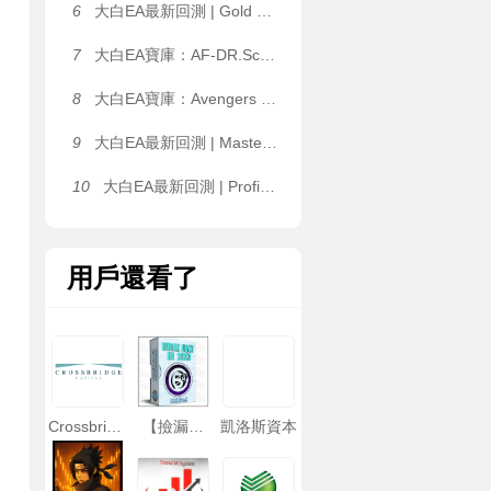
6
大白EA最新回測 | Gold Pulse MT4_1460+ [Gold Pulse Settings] EA 2026年回測虧損8,076.48USD，勝率50.00%
7
大白EA寶庫：AF-DR.Scalper Pro+ Final｜三位一體交易引擎，震蕩、趨勢行情全覆蓋，可多品種同時運行 MT4 EA
8
大白EA寶庫：Avengers EA | 1.2 倍溫和加倉 + 雙層對沖風控，H4+VWAP 雙重大盤過濾 MT4 EA
9
大白EA最新回測 | Master FX Scalper Ultimate [GOLD/XAUUSD Safe Set M5] EA 2026年回測利潤達248,269,934.32USD，勝率80.73%
10
大白EA最新回測 | ProfitMachine AI Virtual EA [Author Monitoring Settings] 2026年回測利潤達470.44USD，勝率81.83%
用戶還看了
Crossbridge
【撿漏系
凱洛斯資本
Capital
列】Budak
Ubat EA