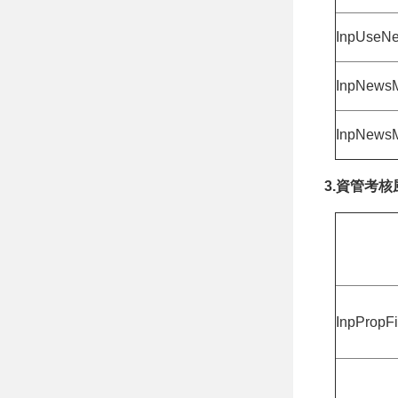
InpUseNe
InpNewsM
InpNewsM
3.資管考
InpPropFi