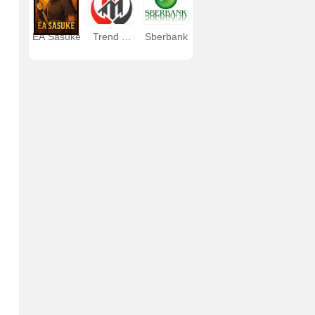
EA Sasuke
Trend M
Sberbank
System
Indicator