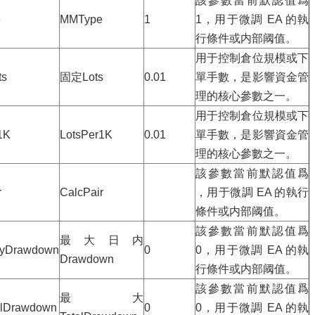
該參數當前默認值爲
e
MMType
1
1，用于微調 EA 的執
行條件或内部阈值。
用于控制倉位規模或下
ts
固定Lots
0.01
單手數，是影響資金管
理的核心參數之一。
用于控制倉位規模或下
1K
LotsPer1K
0.01
單手數，是影響資金管
理的核心參數之一。
該參數當前默認值爲
r
CalcPair
，用于微調 EA 的執行
條件或内部阈值。
該參數當前默認值爲
最大日内
lyDrawdown
0
0，用于微調 EA 的執
Drawdown
行條件或内部阈值。
該參數當前默認值爲
最大
alDrawdown
0
0，用于微調 EA 的執