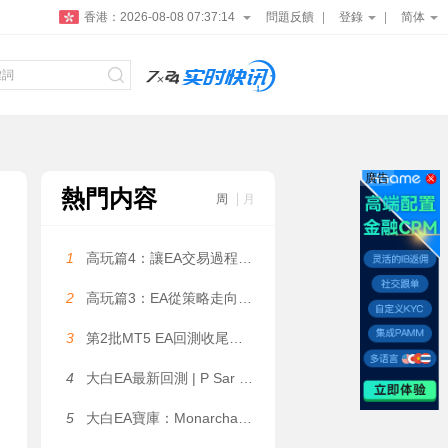
香港：
2026-08-08 07:37:15
問題反饋
登錄
简体
廣告
熱門内容
周
月
1
高玩篇4：讓EA交易過程更可控——大白科普
2
高玩篇3：EA從策略走向系統——大白科普
3
第2批MT5 EA回測收尾，5個月利潤131萬美金是數據拟合嗎？
4
大白EA最新回測 | P Sar Marti EA V2.02 MT4 2026年回測虧損9,996.47USD，勝率42.02%
5
大白EA寶庫：Monarchal Algo EA | 動态網格 + 鎖盈機制，倉位限制 + 追蹤止損雙重風控 MT4 EA