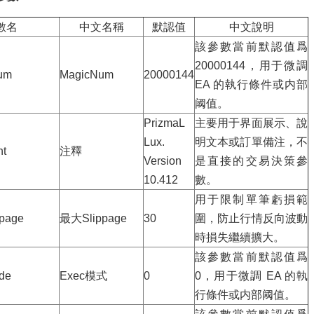
數名
中文名稱
默認值
中文說明
該參數當前默認值爲
20000144，用于微調
um
MagicNum
20000144
EA 的執行條件或内部
阈值。
PrizmaL
主要用于界面展示、說
Lux.
明文本或訂單備注，不
t
注釋
Version
是直接的交易決策參
10.412
數。
用于限制單筆虧損範
ppage
最大Slippage
30
圍，防止行情反向波動
時損失繼續擴大。
該參數當前默認值爲
de
Exec模式
0
0，用于微調 EA 的執
行條件或内部阈值。