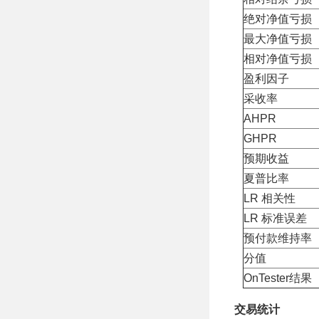
绝对净值亏损
最大净值亏损
相对净值亏损
盈利因子
采收率
AHPR
GHPR
预期收益
夏普比率
LR 相关性
LR 标准误差
预付款维持率
分值
OnTester结果
交易统计