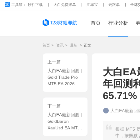
工具箱：
软件下载
大白免费跟单
汇率宝
云跟单
全球
首页
行业分析
首页
>
资讯
>
最新
>
正文
上一篇
大白EA最
大白EA最新回测 |
Gold Trade Pro
年回测利
MT5 EA 2026年
回测利润达
65.71%
1140.61USD，胜
率60%
下一篇
大白EA最新回
大白EA最新回测 |
GoldBaron
XauUsd EA MT5
根据 MT5 历
2026年回测利润
中，按照默认参