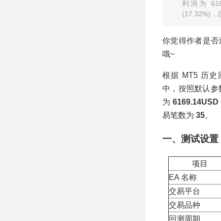
达
利润为 616
114946.81USD，
(17.32%
胜率61.63%
你觉得作者是否
哦~
根据 MT5 历
中，按照默认参
为
6169.14USD
易笔数为
35
。
一、测试设置
项目
EA 名称
交易平台
交易品种
回测周期