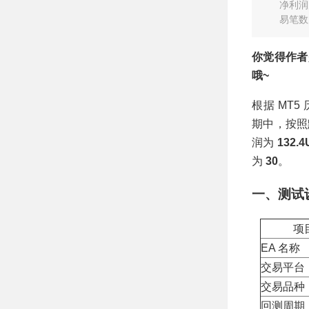
3579.43USD，胜
净利润为
率5.88%
易笔数
你觉得作者
哦~
根据 MT5
期中，按
润为
132.
为
30
。
一、测试
项
EA 名称
交易平台
交易品种
回测周期