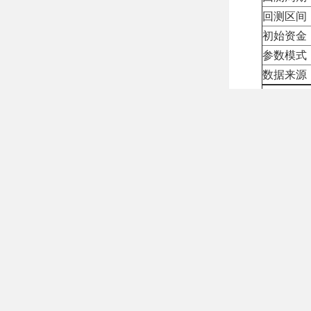
回测区间
初始资金
参数模式
数据来源
净利润
胜率
总收益率
最大回撤
总交易笔
盈利因子
二、EA
核心交易参