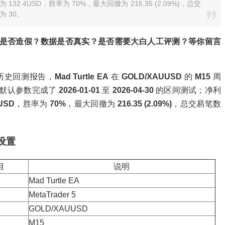
 132.4USD，胜率为 70%，最大回撤为 216.35 (2.09%)，总交
为 30。
是否造假？数据是否真实？是否需要大白人工评测？等你留言
 历史回测报告，
Mad Turtle EA
在
GOLD/XAUUSD
的
M15
周
照默认参数完成了
2026-01-01
至
2026-04-30
的区间测试；净利
4USD
，胜率为
70%
，最大回撤为
216.35 (2.09%)
，总交易笔数
设置
目
说明
Mad Turtle EA
MetaTrader 5
GOLD/XAUUSD
M15