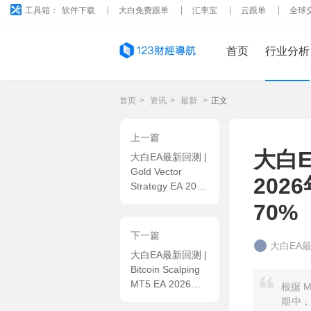
工具箱：
软件下载
大白免费跟单
汇率宝
云跟单
全球
首页
行业分析
首页
>
资讯
>
最新
>
正文
上一篇
大白EA
大白EA最新回测 |
Gold Vector
202
Strategy EA 2026
年回测利润达
70%
32905.04USD，
胜率90.38%
下一篇
大白EA
大白EA最新回测 |
Bitcoin Scalping
MT5 EA 2026年
根据 M
回测亏损
期中，按