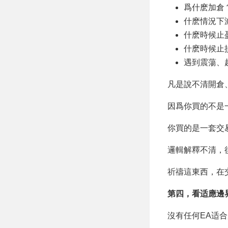
爲什麽加倉
什麽情況下
什麽時候止
什麽時候止
遇到震蕩、
凡是說不清開倉
因爲你買的不是
你買的是一套交
邏輯解釋不清，
祈禱這東西，在
第四，看适應邊
沒有任何EA适