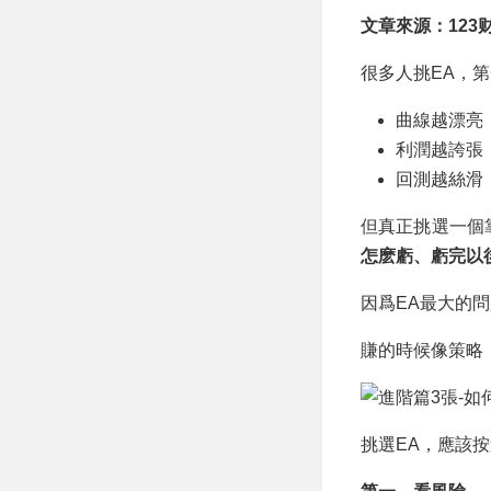
率78.12%
文章來源：123
很多人挑EA，
曲線越漂亮
利潤越誇張
回測越絲滑
但真正挑選一個
怎麽虧、虧完以
因爲EA最大的問
賺的時候像策略
挑選EA，應該