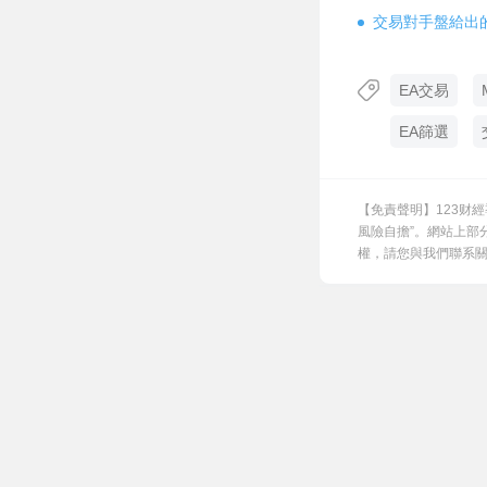
交易對手盤給出
EA交易
EA篩選
【免責聲明】123财
風險自擔”。網站上部
權，請您與我們聯系關閉，