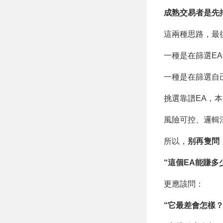
成熟交易者是先
這兩種思路，最
一種是在篩選E
一種是在篩選自
挑選靠譜EA，
風險可控、邏輯
所以，
别再隻問
“這個EA能賺多
更應該問：
“它最差會怎樣？