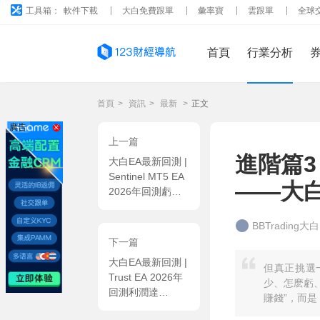
工具箱：
軟件下載
大白免費跟單
彙率寶
雲跟單
全球
首頁
行業分析
首頁
>
資訊
>
最新
>
正文
廣告
上一篇
進階篇
大白EA最新回測 |
Sentinel MT5 EA
——大
2026年回測虧損
0.23USD，勝率
0% 2026年回測虧
BBTrading大白
損0.23USD，勝率
下一篇
0%
大白EA最新回測 |
但真正挑選
Trust EA 2026年
少、怎麽虧
回測利潤達
賺錢”，而
4112.19USD，勝