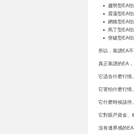
趨勢型EA
震蕩型EA
網格型EA
馬丁型EA
突破型EA
所以，靠譜EA不
真正靠譜的EA
它适合什麽行情
它害怕什麽行情
它什麽時候該停
它對賬戶資金、
沒有邊界感的E