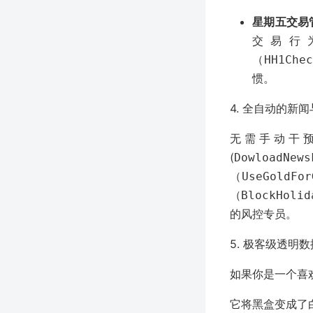
星期五交易管
交易行
（
HH1Che
惯。
4. 全自动的新闻与
无需手动干
(
DowloadNews
（
UseGoldFor
（
BlockHolid
的风控专员。
5. 极客级透明数据
如果你是一个喜
它将黑盒变成了