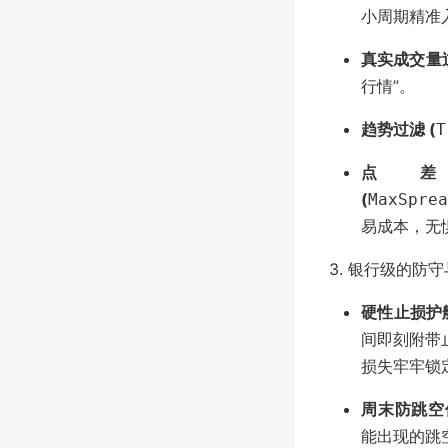
小周期精准
真实成交量过
行情”。
趋势过滤 (
T
点
(
MaxSprea
易成本，无
3. 银行级的防守与退出
硬性止损护航
间即刻附带
损失牢牢锁
周末防跳空保
能出现的跳