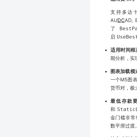
支持多达十余
AU
DC
AD,
了
BestP
启
UseBes
适用时间框
期分析，实现
图表加载模
一个M5图表
货币对，极
最低存款
和
Static
金门槛非常
数平滑过渡