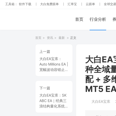
工具箱：
软件下载
大白免费跟单
汇率宝
云跟单
全球交
首页
行业分析
首页
>
资讯
>
最新
>
正文
上一篇
大白EA宝
大白EA宝库：
Auto Millions EA |
种全域
宽幅波动容错止
损，多单协同成本
配 + 
优化，专业
EURUSD 短线套
MT5 E
下一篇
利交易引擎 MT4
大白EA宝库：SK
EA
ABC EA｜经典三
大白EA宝库
浪结构量化系统，
几何形态骨架研判