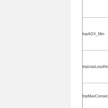
InpADX_Min
InpUseLossRe
InpMaxConsec