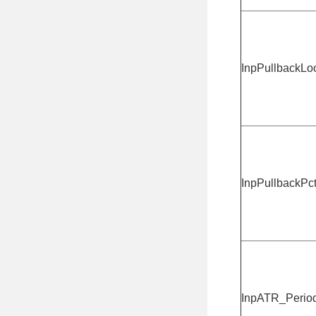
InpPullbackLo
InpPullbackPc
InpATR_Perio