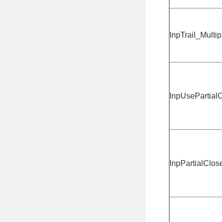
InpTrail_Multip
InpUsePartial
InpPartialClos