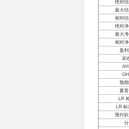
绝对结
最大结
相对结
绝对净
最大净
相对净
盈利
采
AH
GH
预期
夏普
LR 
LR 
预付款
分