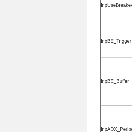
InpUseBreake
InpBE_Trigger
InpBE_Buffer
InpADX_Perio