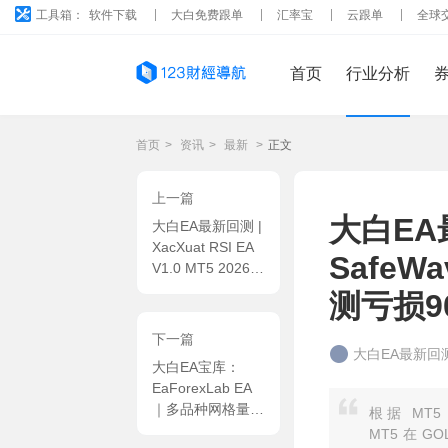
工具箱：
软件下载
大白免费跟单
汇率宝
云跟单
全球
首页
行业分析
首页
>
资讯
>
最新
>
正文
上一篇
大白EA
大白EA最新回测 |
XacXuat RSI EA
SafeWa
V1.0 MT5 2026年
回测利润达
测亏损90
1152.92USD，胜
率99.28%
下一篇
大白EA最新回
大白EA宝库：
EaForexLab EA
｜多品种网格量化
根据 MT5 
系统，限单式稳健
MT5 在 G