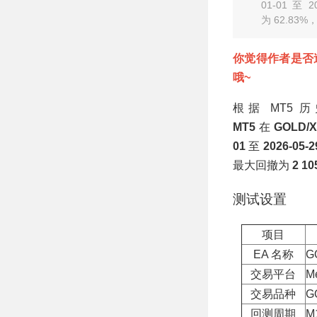
网格，动态对冲适
01-01 至
配反转行情 MT4
为 62.83%
EA
你觉得作者是否
哦~
根据 MT5
MT5
在
GOLD/
01
至
2026-05-2
最大回撤为
2 10
测试设置
项目
EA 名称
G
交易平台
Me
交易品种
G
回测周期
M