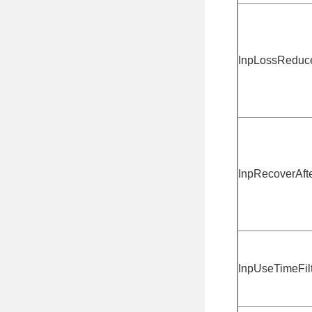
InpLossReduc
InpRecoverAft
InpUseTimeFil