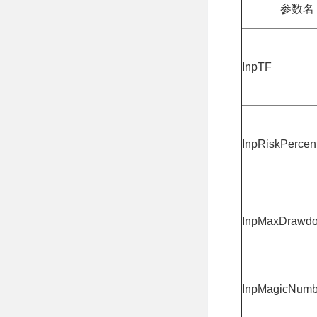
参数名
InpTF
InpRiskPercen
InpMaxDrawd
InpMagicNumb