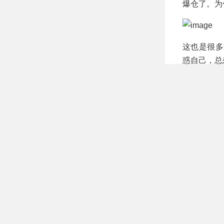
爆仓了。为
这也是很多
惑自己，总
🔍案例二
代表策略：`DO
实测数据：胜
辩证思考：
大回撤只有
生生扛了过
标共振交易