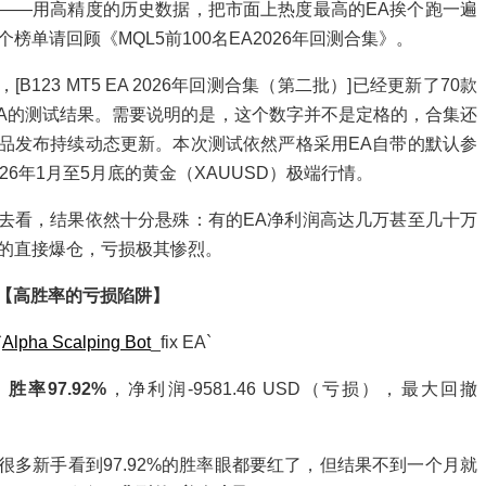
——用高精度的历史数据，把市面上热度最高的EA挨个跑一遍
个榜单请回顾《
MQL5前100名EA2026年回测合集
》。
，[
B123 MT5 EA 2026年回测合集（第二批）
]已经更新了70款
 EA的测试结果。需要说明的是，这个数字并不是定格的，合集还
品发布持续动态更新。本次测试依然严格采用EA自带的默认参
26年1月至5月底的黄金（XAUUSD）极端行情。
去看，结果依然十分悬殊：有的EA净利润高达几万甚至几十万
的直接爆仓，亏损极其惨烈。
：【高胜率的亏损陷阱】
`
Alpha Scalping Bot
_fix EA`
：
胜率97.92%
，净利润-9581.46 USD（亏损），最大回撤
很多新手看到97.92%的胜率眼都要红了，但结果不到一个月就