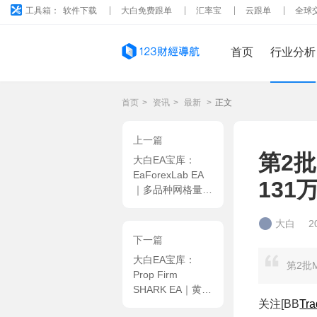
工具箱：
软件下载
大白免费跟单
汇率宝
云跟单
全球
首页
行业分析
首页
>
资讯
>
最新
>
正文
上一篇
第2批
大白EA宝库：
EaForexLab EA
13
｜多品种网格量化
系统，限单式稳健
网格，动态对冲适
大白
2
配反转行情 MT4
下一篇
EA
大白EA宝库：
第2批
Prop Firm
SHARK EA｜黄金
关注[
BB
Tra
H1 趋势量化，多