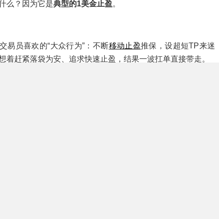
什么？因为它是
典型的1美金止盈
。
交易员喜欢的“大众行为”：不断
移动止盈
推保，设超短TP来迷
想着赶紧落袋为安、追求快速止盈，结果一波扛单直接带走。
：【平庸数据下的“抗震”苗子】
MINUS EA V1.0 MT5`
率51.12%，净利润129.69 USD，最大回撤14.23%。
5个月只赚129刀，看起来是不是挺垃圾的？但请注意，它的最
14.23%。在这轮史诗级的黄金波动中，它用自带的默认参数硬
来，并保住了本金。看了下参数，底层正是很多人喜欢的
多指
系统
。