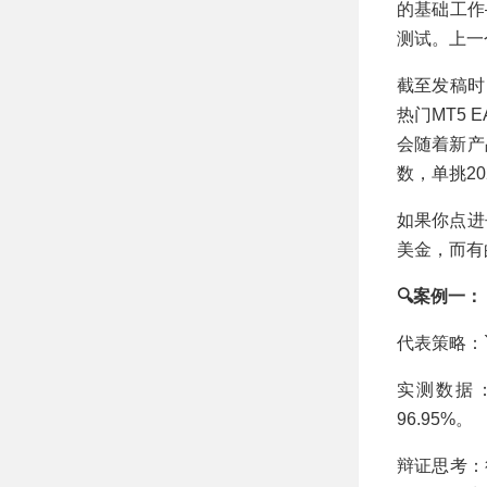
指标积分矩阵研判
的基础工作
+ ATR 抗噪滤波 +
测试。上一
动态波动率风控
MT5 EA
截至发稿时
热门MT5
会随着新产
数，单挑20
如果你点进
美金，而有
🔍案例一
代表策略：
实测数据
96.95%。
辩证思考：