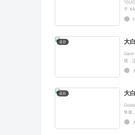
10UG
于 X
結構
E
本！
最新
Gan
後，
最新
Gol
售後