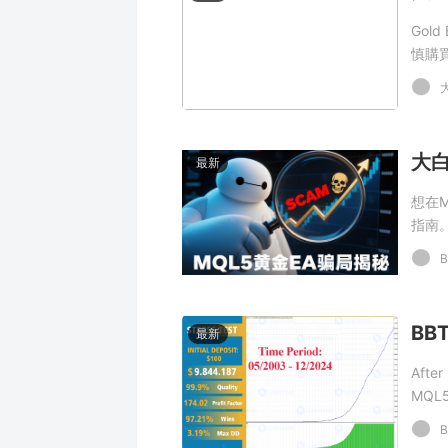
Gol
慎購
大白
最新
想在
指南。
應直
B
PRO
Gol
代紅
最新
After
MQL5-
stop
B
exper