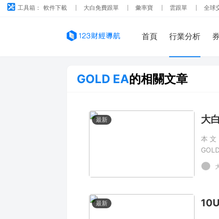
工具箱：
軟件下載
大白免費跟單
彙率寶
雲跟單
全球
首頁
行業分析
GOLD EA
的相關文章
最新
本文
GOL
202
Ev
爲 -
高風
最新