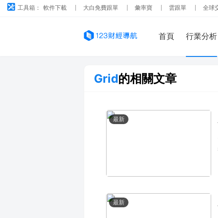
工具箱：
軟件下載
大白免費跟單
彙率寶
雲跟單
全球
首頁
行業分析
Grid
的相關文章
最新
最新