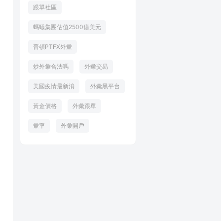
跟單社區
螞蟻集團估值2500億美元
普頓PTFX外彙
炒外彙合法嗎
外彙交易
美國疫情最新消
外彙黑平台
黃金價格
外彙跟單
彙率
外彙開戶