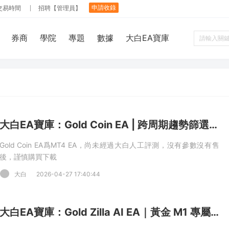
申請收錄
交易時間
招聘【管理員】
券商
學院
專題
數據
大白EA寶庫
大白EA寶庫：Gold Coin EA | 跨周期趨勢篩選 + 智能網格加倉 + 全鏈路風控閉環 MT4 EA
Gold Coin EA爲MT4 EA，尚未經過大白人工評測，沒有參數沒有售
後，謹慎購買下載
大白
2026-04-27 17:40:44
大白EA寶庫：Gold Zilla AI EA｜黃金 M1 專屬 AI 量化系統，五大策略矩陣 + AI 元管理雙驅動量化策略 MT4 EA