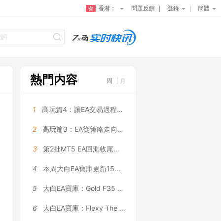
香港：
問題反饋
登錄
簡體
熱門内容
周
月
1
高玩篇4：讓EA交易過程更可控——大白科普
2
高玩篇3：EA從策略走向系統——大白科普
3
第2批MT5 EA回測收尾，5個月利潤131萬美金是數據拟合嗎？
4
本周大白EA寶庫更新15款EA（上篇）
5
大白EA寶庫：Gold F35 EA｜動态網格量化系統，1.2 倍溫和加倉，固定 / 自适應網格間距雙模式自由切換 MT4 EA
6
大白EA寶庫：Flexy The Dragon EA｜靜态網格 / ATR 動态網格雙架構自由切換，單 K 線單層開倉限制，抑制無序加倉 MT4 EA