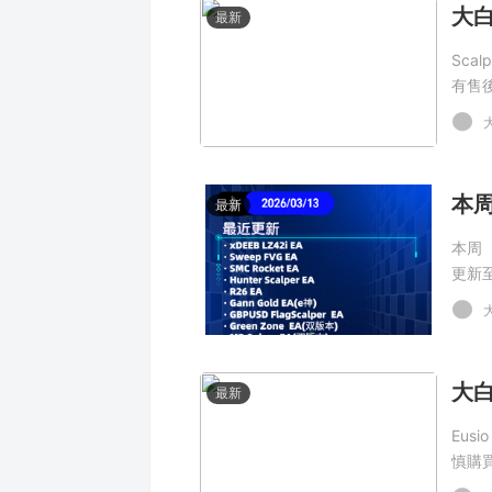
最新
Sca
有售
本周
最新
本周（
更新至
載。
最新
Eus
慎購