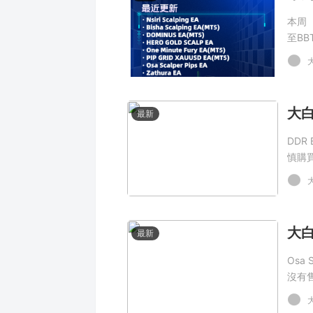
本周（
至BB
最新
DDR
慎購
最新
Osa
沒有