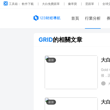
工具箱：
軟件下載
大白免費跟單
彙率寶
雲跟單
全球
首頁
行業分析
GRID
的相關文章
最新
Gol
後，
最新