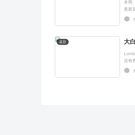
本周（
更新至
載。
最新
Lon
沒有