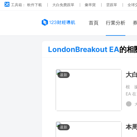
工具箱：
軟件下載
大白免費跟單
彙率寶
雲跟單
全球
首頁
行業分析
LondonBreakout EA
的相
最新
根據
EA 
01-
爲 3
本周
最新