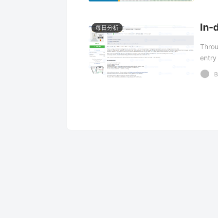
Weltr
Gold 
每日分析
Throu
entry
entri
B
So, t
M1 s
anal
infor