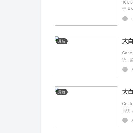
10UG
于 X
結構
E
本！
最新
Gan
後，
最新
Gol
售後