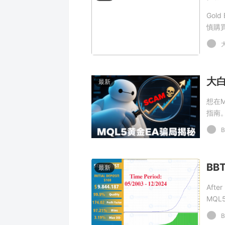
Gol
慎購
大白
最新
想在
指南。
應直
B
PRO
Gol
代紅
最新
After
MQL5-
stop
B
exper