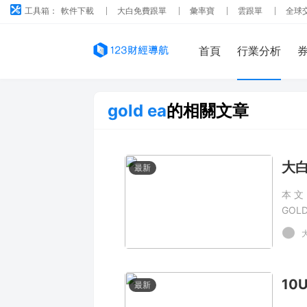
工具箱：
軟件下載
大白免費跟單
彙率寶
雲跟單
全球
首頁
行業分析
gold ea
的相關文章
最新
本文
GOL
202
Ev
爲 -
高風
最新