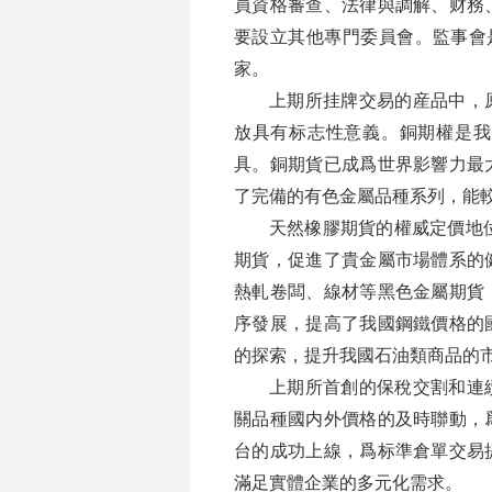
員資格審查、法律與調解、财務
要設立其他專門委員會。監事會
家。
上期所挂牌交易的産品中，
放具有标志性意義。銅期權是我
具。銅期貨已成爲世界影響力最
了完備的有色金屬品種系列，能
天然橡膠期貨的權威定價地位
期貨，促進了貴金屬市場體系的
熱軋卷闆、線材等黑色金屬期貨
序發展，提高了我國鋼鐵價格的
的探索，提升我國石油類商品的
上期所首創的保稅交割和連
關品種國内外價格的及時聯動，
台的成功上線，爲标準倉單交易
滿足實體企業的多元化需求。