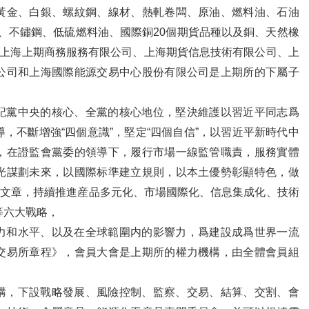
黃金、白銀、螺紋鋼、線材、熱軋卷闆、原油、燃料油、石油
膠、不鏽鋼、低硫燃料油、國際銅20個期貨品種以及銅、天然橡
。上海上期商務服務有限公司、上海期貨信息技術有限公司、上
公司和上海國際能源交易中心股份有限公司是上期所的下屬子
記黨中央的核心、全黨的核心地位，堅決維護以習近平同志爲
，不斷增強“四個意識”，堅定“四個自信”，以習近平新時代中
，在證監會黨委的領導下，履行市場一線監管職責，服務實體
光謀劃未來，以國際标準建立規則，以本土優勢彰顯特色，做
篇文章，持續推進産品多元化、市場國際化、信息集成化、技術
等六大戰略，
力和水平、以及在全球範圍内的影響力，爲建設成爲世界一流
交易所章程》，會員大會是上期所的權力機構，由全體會員組
構，下設戰略發展、風險控制、監察、交易、結算、交割、會