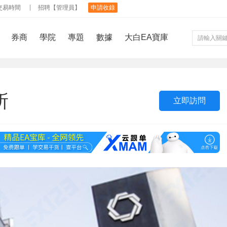
交易時間
招聘【管理員】
申請收錄
券商
學院
專題
數據
大白EA寶庫
所
立即訪問