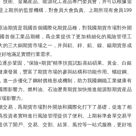
、技術、金屬産品、能源化工産品專門委員會，并可以根據需
是上期所的監督機構，對會員大會負責。上期所現有會員199
原油期貨是我國首個國際化期貨品種，對我國期貨市場對外開
國首個工業品期權，爲企業提供了更加精細化的風險管理工
大的三大銅期貨市場之一，并與鋁、鋅、鉛、鎳、錫期貨形成
較好地滿足實體行業需求。
逐步鞏固，“保險+期貨”精準扶貧試點喜結碩果。黃金、白銀
健康發展，豐富了期貨市場的參與結構和功能作用。螺紋鋼、
，進一步優化了鋼材價格形成機制，助力我國鋼鐵工業健康有
國際影響力。燃料油、石油瀝青期貨加快推進能源類期貨産品
市場影響力。
續交易，爲期貨市場對外開放和國際化打下了基礎，促進了相
爲投資者實時進行風險管理提供了便利。上期标準倉單交易平
提供了開戶、交易、交割、結算、風控等一站式服務，更好地