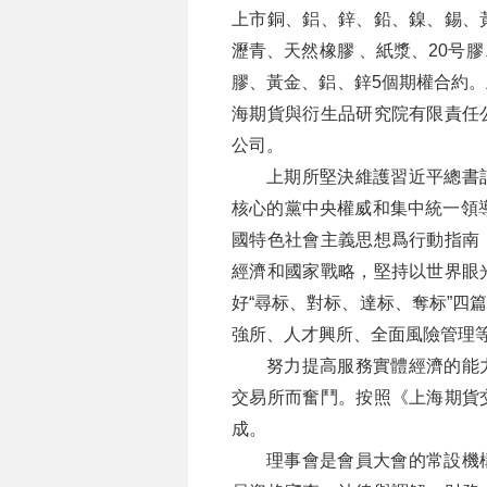
上市銅、鋁、鋅、鉛、鎳、錫、
瀝青、天然橡膠 、紙漿、20号
膠、黃金、鋁、鋅5個期權合約
海期貨與衍生品研究院有限責任
公司。
上期所堅決維護習近平總書
核心的黨中央權威和集中統一領導
國特色社會主義思想爲行動指南
經濟和國家戰略，堅持以世界眼
好“尋标、對标、達标、奪标”四
強所、人才興所、全面風險管理
努力提高服務實體經濟的能
交易所而奮鬥。按照《上海期貨
成。
理事會是會員大會的常設機