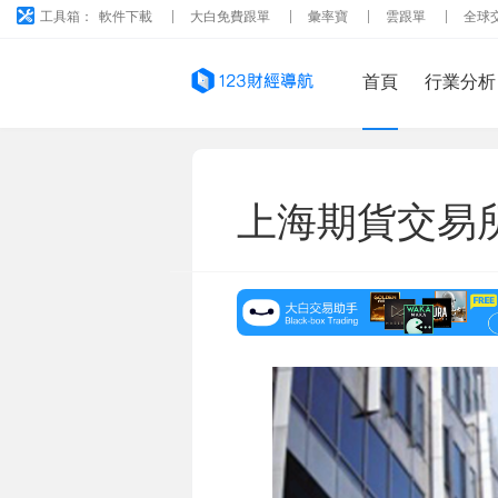
工具箱：
軟件下載
大白免費跟單
彙率寶
雲跟單
全球
首頁
行業分析
上海期貨交易