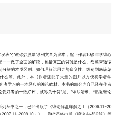
发表的“教你炒股票”系列文章为底本，配上作者10多年学缠心
都一一做了全面的解读，包括真正的背驰是什么、盘整背驰该
别分解的本质区别、如何理解运用走势多义性、级别到底该怎
什么等。此外，本书作者还配了大量的图片以方便初学者学
研究者学习的一本经典的缠论教材。本书的部分内容已经在作者
爱好者的一致好评，被称为干货*足、*详尽清晰、*贴近缠论
丛书之一，已经出版了《缠论解盘详解之Ⅰ（2006.11~20
2007.11~2008.10）》，后续还将出版《缠论实战详解》等