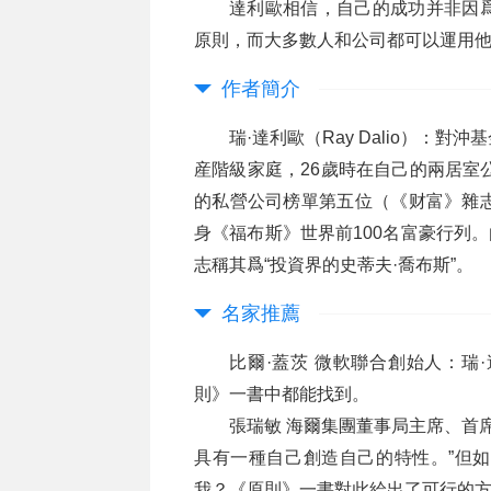
達利歐相信，自己的成功并非因
原則，而大多數人和公司都可以運用
作者簡介
瑞·達利歐（Ray Dalio）
産階級家庭，26歲時在自己的兩居室
的私營公司榜單第五位（《财富》雜志
身《福布斯》世界前100名富豪行列
志稱其爲“投資界的史蒂夫·喬布斯”。
名家推薦
比爾·蓋茨 微軟聯合創始人：瑞
則》一書中都能找到。
張瑞敏 海爾集團董事局主席、首席
具有一種自己創造自己的特性。”但
我？《原則》一書對此給出了可行的