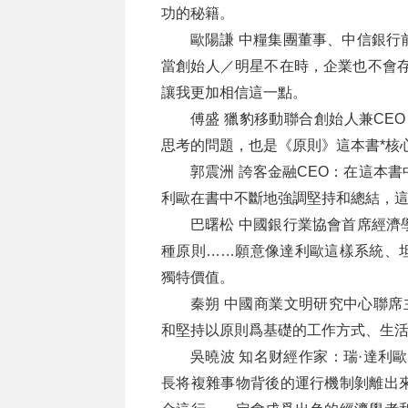
功的秘籍。
歐陽謙 中糧集團董事、中信銀行
當創始人／明星不在時，企業也不會存
讓我更加相信這一點。
傅盛 獵豹移動聯合創始人兼CE
思考的問題，也是《原則》這本書*核
郭震洲 誇客金融CEO：在這本
利歐在書中不斷地強調堅持和總結，
巴曙松 中國銀行業協會首席經濟
種原則……願意像達利歐這樣系統、
獨特價值。
秦朔 中國商業文明研究中心聯席
和堅持以原則爲基礎的工作方式、生
吳曉波 知名财經作家：瑞·達利
長将複雜事物背後的運行機制剝離出