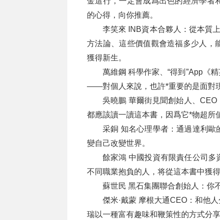
金這行，一定會成爲出色的經濟學者
的心得，向你推薦。
李笑來 INB資本合夥人：從本質
方法論、這些價值觀會造福多少人，
獲得新生。
萬維鋼 科學作家、“得到”App
——對個人來說，也許*重要的是面對
吳曉鵬 華爾街見聞創始人、CE
都應該讀一讀這本書，因爲它*物超所
采銅 知名心理學者：通過達利歐
變自己改變世界。
餘家鴻 中國投資有限責任公司多
不同職業抱負的人，将從這本書中獲
蘇世民 黑石集團聯合創始人：你
傑米·戴蒙 摩根大通CEO：和
瑞以一種富有趣味和鞭策性的方式分