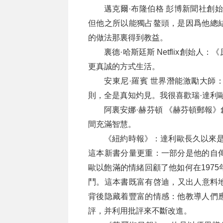
邁克爾·布隆伯格 彭博新聞社創
但他之所以能獨占鳌頭，是因爲他總
的做法那裏得到教益。
裏德·哈斯廷斯 Netflix創
更真誠的方式生活。
安東尼·羅賓 世界潛能激勵大師
則，全是真知灼見。我很喜歡瑞·達利
阿裏安娜·赫芬頓 《赫芬頓郵報
間充滿智慧。
《紐約時報》：達利歐長久以來是
這本新書分量更重：一部分是他的自
歐以飽滿的情緒回顧了他如何在197
鬥。這本書既富有啓迪，又出人意料
背後隐藏着豐富的情感：他教導人們
評，并利用批評來不斷改進。