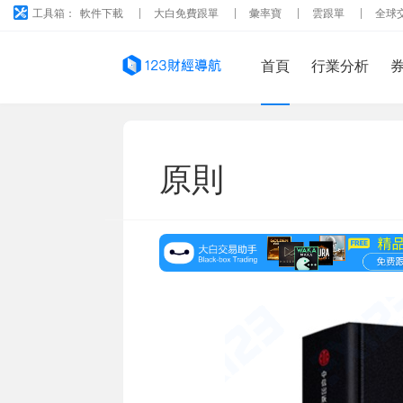
工具箱：
軟件下載
大白免費跟單
彙率寶
雲跟單
全球
首頁
行業分析
原則