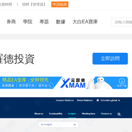
交易時間
招聘【管理員】
申請收錄
券商
學院
專題
數據
大白EA寶庫
 施羅德投資
立即訪問