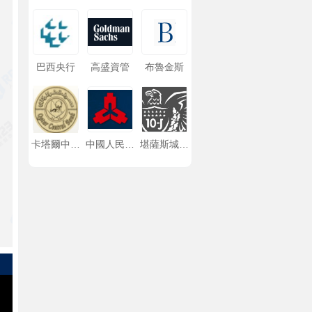
巴西央行
高盛資管
布魯金斯
卡塔爾中央
中國人民銀
堪薩斯城聯
銀行
行
邦儲備銀行